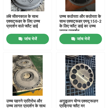
हमारे बारे में
लंबे जीवनकाल के साथ
उच्च कठोरता और कठोरता के
एक्सट्रूडर के लिए उच्च
साथ एक्सट्रूडर एमयू 150-2
प्रदर्शन वाले फ्लैट डाई
के लिए फ्लैट डाई का उच्च
कारखाना भ्रमण
लागत प्रदर्शन
जांच भेजें
जांच भेजें
गुणवत्ता नियंत्रण
संपर्क करें
समाचार
मामलों
उच्च पहनने प्रतिरोध और
अनुकूलन योग्य एक्सट्रूज़न
एक उद्धरण का अनुरोध करें
उच्च लागत प्रदर्शन के साथ
प्रक्रिया फ्लैट मर