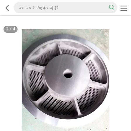
2
/
4