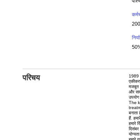
कर्म
20
निर्
50%
परिचय
1989 म
एकीकरण 
मजबूत 
और सामा
उपयोग फ
The k
treat
बनाता ह
हैं. हम
हमारे र
दिसंबर
योग्यता
हमारे