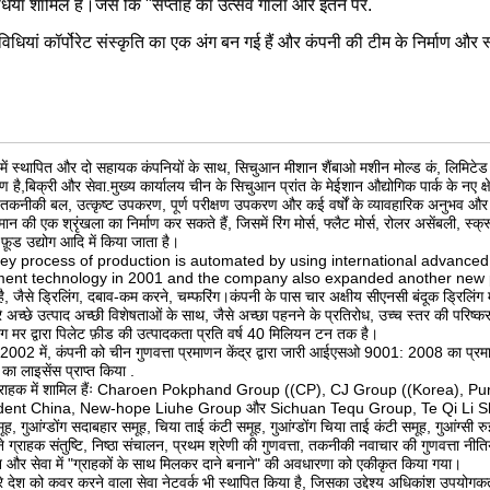
धियां शामिल हैं।जैसे कि "सप्ताह का उत्सव गाला और इतने पर.
विधियां कॉर्पोरेट संस्कृति का एक अंग बन गई हैं और कंपनी की टीम के निर्माण और 
ें स्थापित और दो सहायक कंपनियों के साथ, सिचुआन मीशान शैंबाओ मशीन मोल्ड कं, लिमिटेड एक ब
है,बिक्री और सेवा.मुख्य कार्यालय चीन के सिचुआन प्रांत के मेईशान औद्योगिक पार्क के नए क्षेत
तकनीकी बल, उत्कृष्ट उपकरण, पूर्ण परीक्षण उपकरण और कई वर्षों के व्यावहारिक अनुभव और व
न की एक श्रृंखला का निर्माण कर सकते हैं, जिसमें रिंग मोर्स, फ्लैट मोर्स, रोलर असेंबली, स्क
़ूड उद्योग आदि में किया जाता है।
ey process of production is automated by using international advanced
ment technology in 2001 and the company also expanded another new produc
ै, जैसे ड्रिलिंग, दबाव-कम करने, चम्फरिंग।कंपनी के पास चार अक्षीय सीएनसी बंदूक ड्रिलिंग मशी
ारे अच्छे उत्पाद अच्छी विशेषताओं के साथ, जैसे अच्छा पहनने के प्रतिरोध, उच्च स्तर की परिष्
िंग मर द्वारा पिलेट फ़ीड की उत्पादकता प्रति वर्ष 40 मिलियन टन तक है।
 2002 में, कंपनी को चीन गुणवत्ता प्रमाणन केंद्र द्वारा जारी आईएसओ 9001: 2008 का प्रम
 का लाइसेंस प्राप्त किया .
 ग्राहक में शामिल हैंः Charoen Pokphand Group ((CP), CJ Group ((Korea)
dent China, New-hope Liuhe Group और Sichuan Tequ Group, Te Qi Li Shi Grou
ूह, गुआंग्डोंग सदाबहार समूह, चिया ताई कंटी समूह, गुआंग्डोंग चिया ताई कंटी समूह, गुआंग्स
े ग्राहक संतुष्टि, निष्ठा संचालन, प्रथम श्रेणी की गुणवत्ता, तकनीकी नवाचार की गुणवत्ता न
न और सेवा में "ग्राहकों के साथ मिलकर दाने बनाने" की अवधारणा को एकीकृत किया गया।
रे देश को कवर करने वाला सेवा नेटवर्क भी स्थापित किया है, जिसका उद्देश्य अधिकांश उपयोगकर