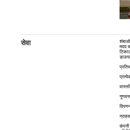
सेवा
शंबाओ
मदद कर
टिकाऊ
डाउनट
प्रति
प्रत्य
वास्त
गुणवत्
विपणन 
ग्राह
कंपनी 