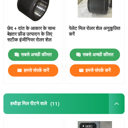
हमारे बारे में
छेद + दांत के आकार के साथ
पेलेट मिल रोलर शेल अनुकूलित
बेहतर फ़ीड उत्पादन के लिए
करें
कारखाना भ्रमण
सटीक इंजीनियर रोलर शेल
गुणवत्ता नियंत्रण
सबसे अच्छी कीमत
सबसे अच्छी कीमत
हमसे संपर्क करें
हमसे संपर्क करें
संपर्क करें
समाचार
हथौड़ा मिल पीटने वाले
(11)
मामलों
एक उद्धरण का अनुरोध करें