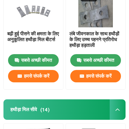
गोली मिल मर जाता है
एक्सट्रूडर फ्लैट मर
बढ़ी हुई पीसने की क्षमता के लिए
लंबे जीवनकाल के साथ हथौड़ों
अनुकूलित हथौड़ा मिल बीटर्स
के लिए उच्च पहनने प्रतिरोध
हथौड़ा हड़ताली
गोली मिल रोलर खोल
सबसे अच्छी कीमत
सबसे अच्छी कीमत
हथौड़ा मिल पीटने वाले
हमसे संपर्क करें
हमसे संपर्क करें
हथौड़ा मिल सीवे
असेंबली और अन्य सामान
हथौड़ा मिल सीवे
(14)
स्वचालित काउंटरसिंकिंग मशीन